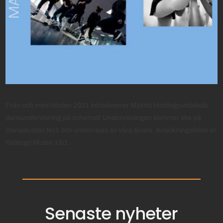
Från och med hösten 2021 introducerar Malmö Idrottsgrundskola
dansundervisning på schemat! Undervisningen kommer ske på
Dansstudion No1 och undervisas av våra lärare. Ansökningstiden är
förlängd till den 15/1.
Senaste nyheter