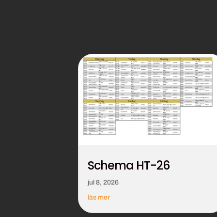
Schema HT-26
jul 8, 2026
läs mer