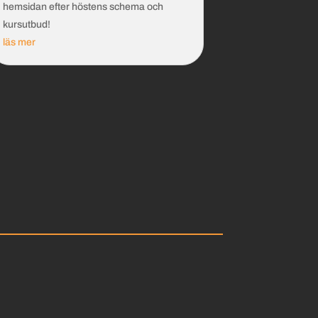
hemsidan efter höstens schema och
kursutbud!
läs mer