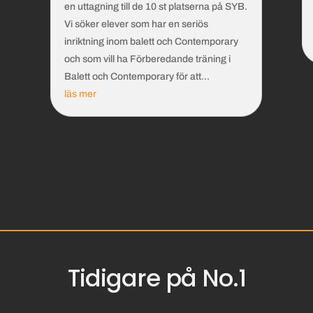
en uttagning till de 10 st platserna på SYB.
Vi söker elever som har en seriös
inriktning inom balett och Contemporary
och som vill ha Förberedande träning i
Balett och Contemporary för att...
läs mer
Tidigare på No.1