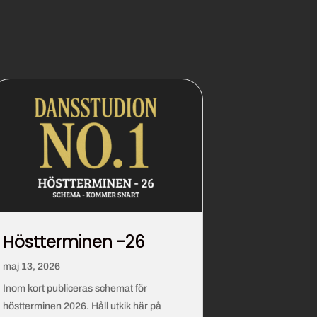
Höstterminen -26
maj 13, 2026
Inom kort publiceras schemat för
höstterminen 2026. Håll utkik här på