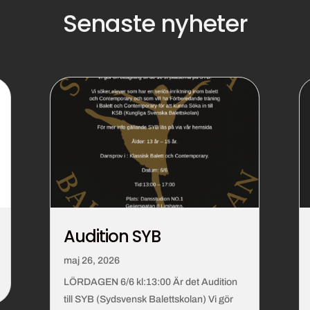
Senaste nyheter
Audition SYB
maj 26, 2026
LÖRDAGEN 6/6 kl:13:00 Är det Audition
till SYB (Sydsvensk Balettskolan) Vi gör