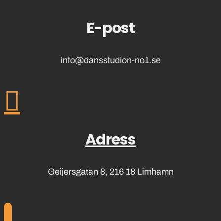
E-post
info@dansstudion-no1.se

Adress
Geijersgatan 8,
216 18 Limhamn