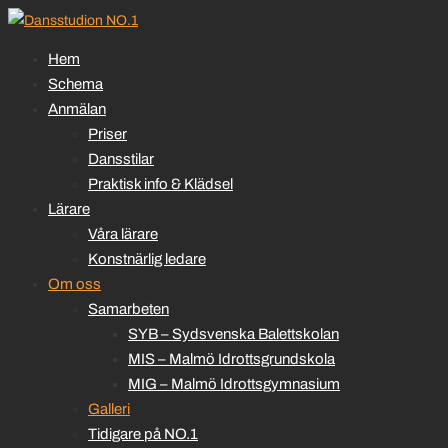
Hem
Schema
Anmälan
Priser
Dansstilar
Praktisk info & Klädsel
Lärare
Våra lärare
Konstnärlig ledare
Om oss
Samarbeten
SYB – Sydsvenska Balettskolan
MIS – Malmö Idrottsgrundskola
MIG – Malmö Idrottsgymnasium
Galleri
Tidigare på NO.1