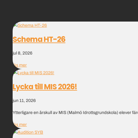
Schema HT-26
jul 8, 2026
läs mer
Lycka till MIS 2026!
jun 11, 2026
Ytterligare en årskull av MIS (Malmö Idrottsgrundskola) elever färd
läs mer