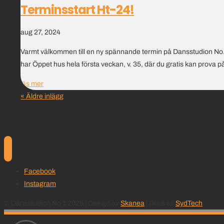
Terminsstart Ht-24!
aug 27, 2024
Varmt välkommen till en ny spännande termin på Dansstudion No.1!
har Öppet hus hela första veckan, v. 35, där du gratis kan prova på
läs mer
« Äldre inlägg
Facebook
Instagram
© Dansstudion No 1 2026 | Design av
Skanea
| Drivs av
SydTech