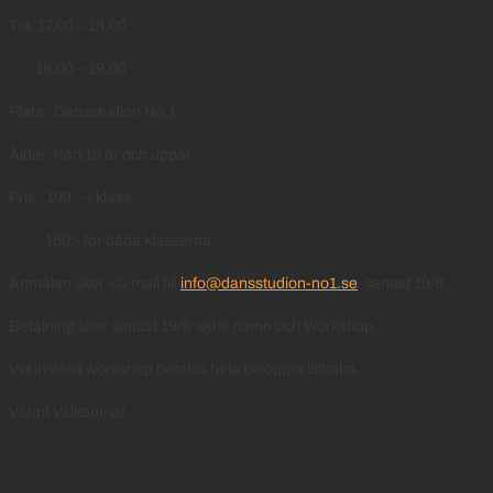
Tid: 17.00 – 18.00
18:00 – 19.00
Plats : Dansstudion No.1
Ålder: från 10 år och uppåt
Pris : 100 :- / klass
150:- för båda klasserna.
Anmälan sker via mail till
info@dansstudion-no1.se
senast 19/8.
Betalning sker senast 19/8 skriv namn och Workshop
Vid inställd workshop betalas hela beloppet tillbaka.
Varmt Välkomna!