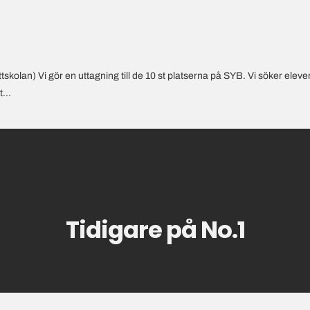
kolan) Vi gör en uttagning till de 10 st platserna på SYB. Vi söker elev
...
Tidigare på No.1