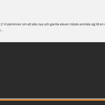
 Vi påminner om att alla nya och gamla elever måste anmäla sig till en 
...