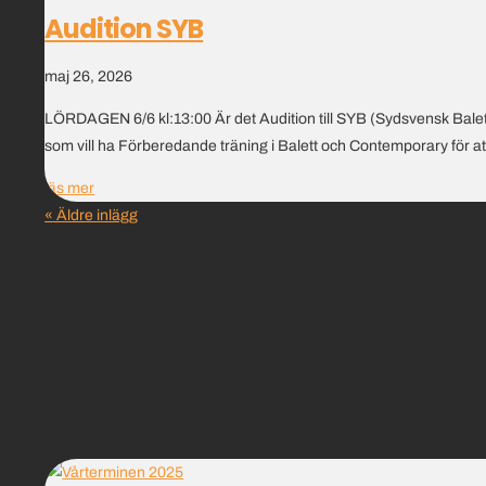
Audition SYB
maj 26, 2026
LÖRDAGEN 6/6 kl:13:00 Är det Audition till SYB (Sydsvensk Baletts
som vill ha Förberedande träning i Balett och Contemporary för att
läs mer
« Äldre inlägg