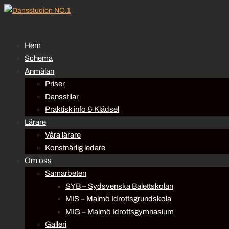
Hem
Schema
Anmälan
Priser
Dansstilar
Praktisk info & Klädsel
Lärare
Våra lärare
Konstnärlig ledare
Om oss
Samarbeten
SYB – Sydsvenska Balettskolan
MIS – Malmö Idrottsgrundskola
MIG – Malmö Idrottsgymnasium
Galleri