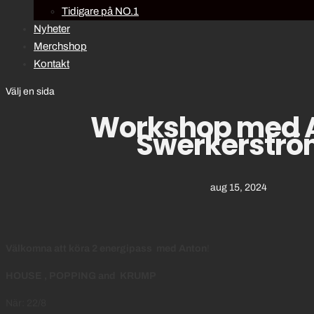
Tidigare på NO.1
Nyheter
Merchshop
Kontakt
Välj en sida
Workshop med 
Swerkerströ
aug 15, 2024
Välkomna att köra 2 energipass med Anton
!
HOUSE , POPPING and KRUMP
När: 22/8