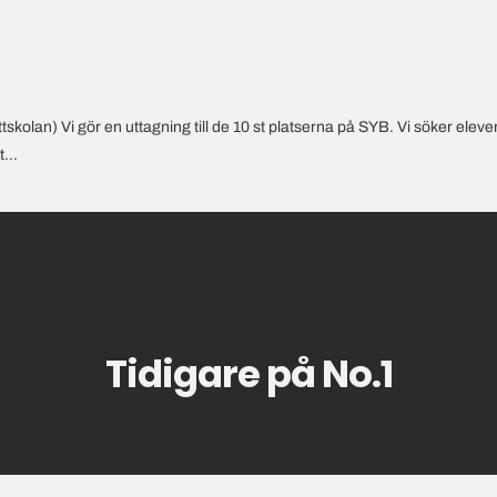
kolan) Vi gör en uttagning till de 10 st platserna på SYB. Vi söker elev
...
Tidigare på No.1