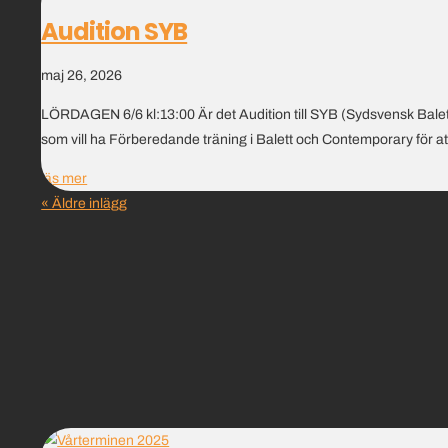
Audition SYB
maj 26, 2026
LÖRDAGEN 6/6 kl:13:00 Är det Audition till SYB (Sydsvensk Baletts
som vill ha Förberedande träning i Balett och Contemporary för att
läs mer
« Äldre inlägg