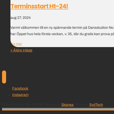
Terminsstart Ht-24!
aug 27, 2024
Varmt välkommen till en ny spännande termin på Dansstudion No.1!
har Öppet hus hela första veckan, v. 35, där du gratis kan prova på
läs mer
« Äldre inlägg
Facebook
Instagram
© Dansstudion No 1 2026 | Design av
Skanea
| Drivs av
SydTech