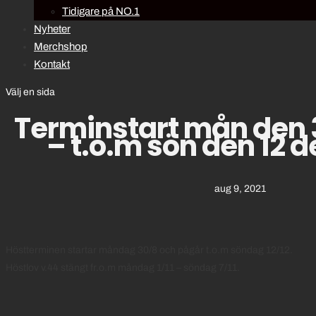
Tidigare på NO.1
Nyheter
Merchshop
Kontakt
Välj en sida
Terminstart mån den 
– t.o.m sön den 12
aug 9, 2021
Höstterminen startar måndag 30/8 och pågår t.o.m söndag 12/12.
Höstlov v.44 stängt fr.o.m måndag 1/11 – söndag 7/11.