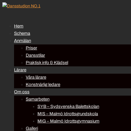
Hem
Schema
Anmälan
Priser
Dansstilar
Praktisk info & Klädsel
Lärare
Våra lärare
Konstnärlig ledare
Om oss
Samarbeten
SYB – Sydsvenska Balettskolan
MIS – Malmö Idrottsgrundskola
MIG – Malmö Idrottsgymnasium
Galleri