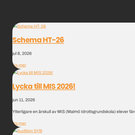
Schema HT-26
jul 8, 2026
läs mer
Lycka till MIS 2026!
jun 11, 2026
Ytterligare en årskull av MIS (Malmö Idrottsgrundskola) elever färd
läs mer