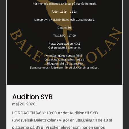
Audition SYB
maj 26, 2026
LÖRDAGEN 6/6 kl:13:00 Är det Audition till SYB
(Sydsvensk Balettskolan) Vi gör en uttagning till de 10 st
platserna på SYB. Vi söker elever som har en seriös