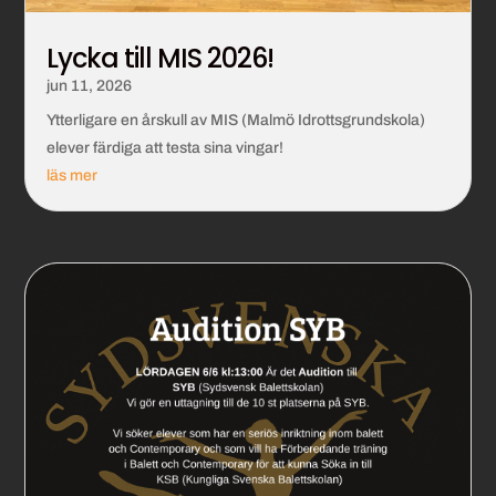
Lycka till MIS 2026!
jun 11, 2026
Ytterligare en årskull av MIS (Malmö Idrottsgrundskola)
elever färdiga att testa sina vingar!
läs mer