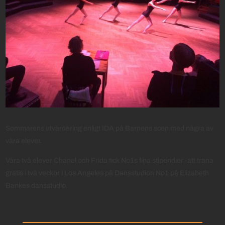
Sommarens utvärdering enligt IDA på Barnens scen med några av
våra elever.
Våra två elever Chanel och Frida fick No1s fina stipendier -att träna
gratis i två veckor i Los Angeles på Dansstudion No1 på Elizabeth
Bankes dansstudio.