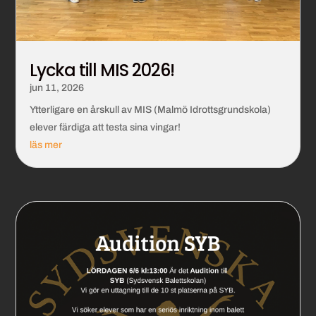
Lycka till MIS 2026!
jun 11, 2026
Ytterligare en årskull av MIS (Malmö Idrottsgrundskola)
elever färdiga att testa sina vingar!
läs mer