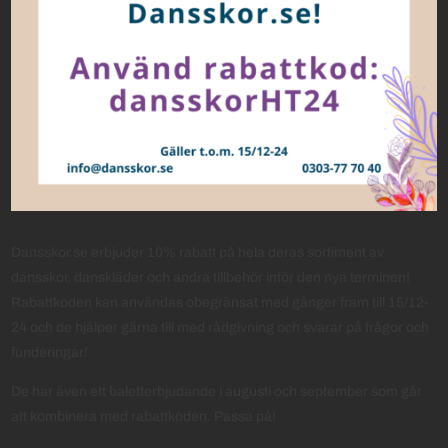
Dansskor.se erbjuder 10% rabatt på hela deras sortiment av
dansskor, danskläder och andra tillbehör inför den nya terminen!
Rabattkoden kan användas obegränsat med gånger fram till 15/12-
24 och de hjälper gärna till med rådgivning och svarar på frågor och
funderingar!
De har även ett baletterbjudande i augusti och september som går
att kombinera med rabattkoden. Passa på!