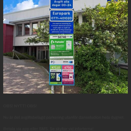
OBS! NYTT! OBS!
Nu är det avgiftsbelagd parkering utanför dansstudion hela dygnet.
Betala via app eller SMS. Se skyltar vid infarterna!