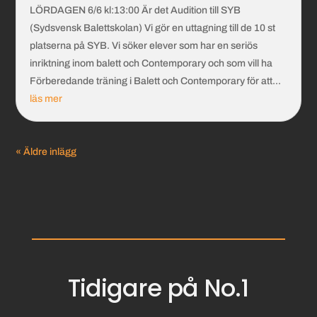
LÖRDAGEN 6/6 kl:13:00 Är det Audition till SYB
(Sydsvensk Balettskolan) Vi gör en uttagning till de 10 st
platserna på SYB. Vi söker elever som har en seriös
inriktning inom balett och Contemporary och som vill ha
Förberedande träning i Balett och Contemporary för att...
läs mer
« Äldre inlägg
Tidigare på No.1