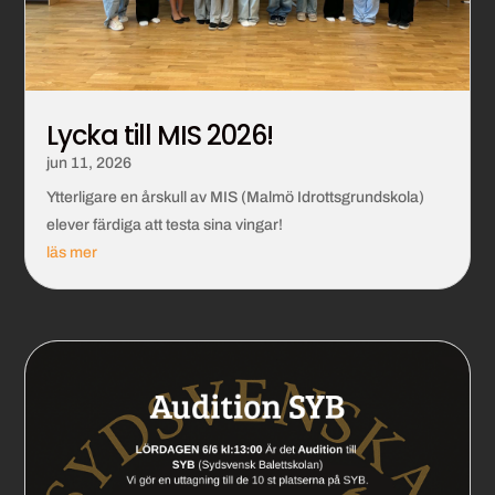
Lycka till MIS 2026!
jun 11, 2026
Ytterligare en årskull av MIS (Malmö Idrottsgrundskola)
elever färdiga att testa sina vingar!
läs mer