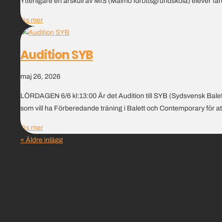
Ytterligare en årskull av MIS (Malmö Idrottsgrundskola) elever färd
läs mer
Audition SYB
maj 26, 2026
LÖRDAGEN 6/6 kl:13:00 Är det Audition till SYB (Sydsvensk Baletts
som vill ha Förberedande träning i Balett och Contemporary för att
läs mer
« Äldre inlägg