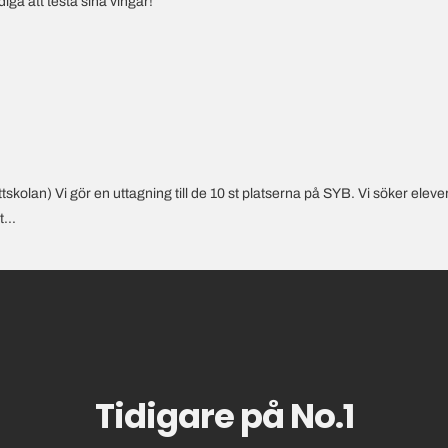
iga att testa sina vingar!
kolan) Vi gör en uttagning till de 10 st platserna på SYB. Vi söker elev
...
Tidigare på No.1