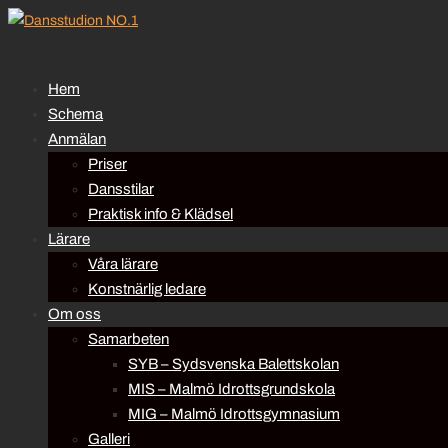
Hem
Schema
Anmälan
Priser
Dansstilar
Praktisk info & Klädsel
Lärare
Våra lärare
Konstnärlig ledare
Om oss
Samarbeten
SYB – Sydsvenska Balettskolan
MIS – Malmö Idrottsgrundskola
MIG – Malmö Idrottsgymnasium
Galleri