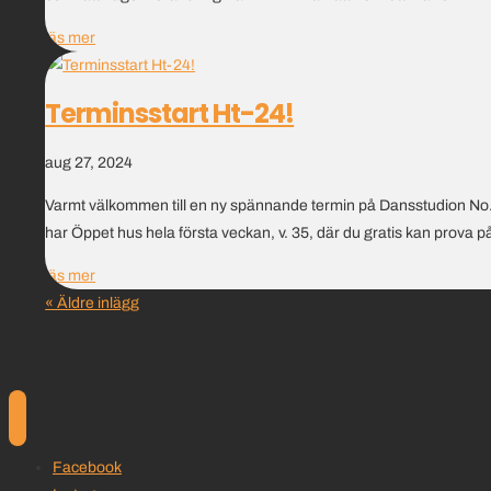
läs mer
Terminsstart Ht-24!
aug 27, 2024
Varmt välkommen till en ny spännande termin på Dansstudion No.1!
har Öppet hus hela första veckan, v. 35, där du gratis kan prova på
läs mer
« Äldre inlägg
Facebook