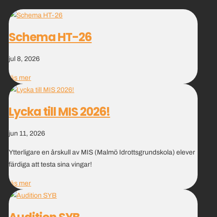
Schema HT-26
jul 8, 2026
läs mer
Lycka till MIS 2026!
jun 11, 2026
Ytterligare en årskull av MIS (Malmö Idrottsgrundskola) elever
färdiga att testa sina vingar!
läs mer