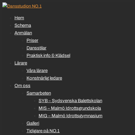
Hem
Schema
Anmälan
Priser
Dansstilar
Praktisk info & Klädsel
Lärare
Våra lärare
Konstnärlig ledare
Om oss
Samarbeten
SYB – Sydsvenska Balettskolan
MIS – Malmö Idrottsgrundskola
MIG – Malmö Idrottsgymnasium
Galleri
Tidigare på NO.1