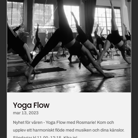
Yoga Flow
mar 13, 2023
Nyhet för våren - Yoga Flow med Rosmarie! Kom och
upplev ett harmoniskt flöde med musiken och dina känslor.
Söndagar kl 11.00-12:15. Kika in!