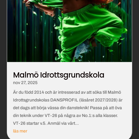
Malmö Idrottsgrundskola
nov 27, 2025
Är du född 2014 och är intresserad av att söka till Malmö
Idrottsgrundskolas DANSPROFIL (läsåret 2027/2028) är
det dags att börja vässa din dansteknik! Passa på att öva
din teknik under VT-26 på några av No.1:s alla klasser.
VT-26 startar v.5. Anmäl via vårt...
läs mer